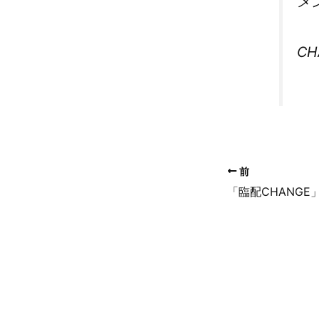
メ
C
前