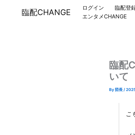
内
ログイン
臨配登
臨配CHANGE
容
エンタメCHANGE
を
ス
キ
ッ
プ
臨配
いて
By
団長
/
202
こ