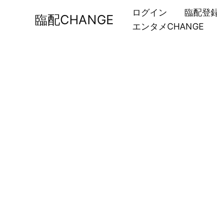
内
ログイン
臨配登
臨配CHANGE
容
エンタメCHANGE
を
ス
キ
ッ
プ