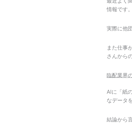
最近よく
情報です
実際に他
また仕事
さんから
臨配業界の
AIに「
なデータ
結論から