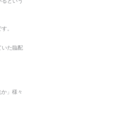
いるという
です。
ていた臨配
先か」様々