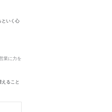
るといく心
営業に力を
増えること