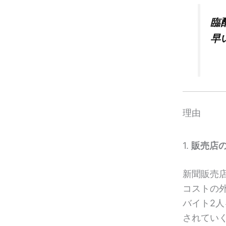
臨
早
理由
1.
販売店
新聞販売
コストの
バイト2
されてい