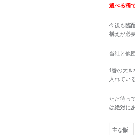
選べる程
今後も
臨
構え
が必
当社と他
1番の大
入れてい
ただ待っ
は絶対に
主な販