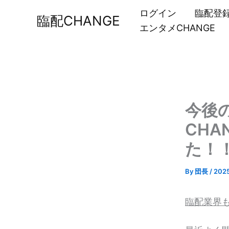
内
ログイン
臨配登
臨配CHANGE
容
エンタメCHANGE
を
ス
キ
ッ
プ
今後
CH
た！
By
団長
/
202
臨配業界