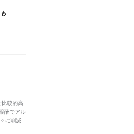
りも
な比較的高
報酬でアル
々に削減