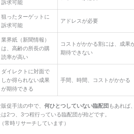
訴求可能
狙ったターゲットに
アドレスが必要
訴求可能
業界紙（新聞情報）
コストがかかる割には、成果
は、高齢の所長の購
期待できない
読率が高い
ダイレクトに対面で
しか得られない成果
手間、時間、コストがかかる
が期待できる
な販促手法の中で、
何ひとつしていない臨配団
もあれば
たは2つ、3つ程行っている臨配団が殆どです。
べ（常時リサーチしています）