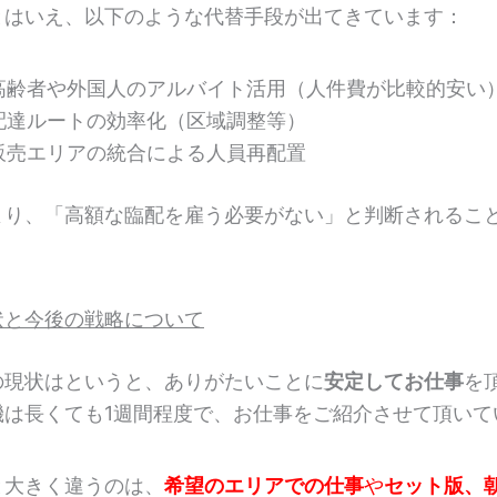
とはいえ、以下のような代替手段が出てきています：
高齢者や外国人のアルバイト活用（人件費が比較的安い
配達ルートの効率化（区域調整等）
販売エリアの統合による人員再配置
より、「高額な臨配を雇う必要がない」と判断されるこ
状と今後の戦略について
の現状はというと、ありがたいことに
安定してお仕事
を
機は長くても1週間程度で、お仕事をご紹介させて頂いて
と大きく違うのは、
希望のエリアでの仕事
や
セット版、