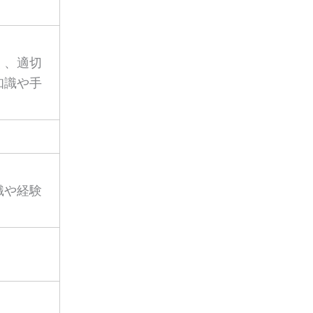
く、適切
知識や手
識や経験