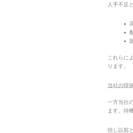
人手不足
これらに
ります。
当社の現
一方当社
ます。待
但し以前