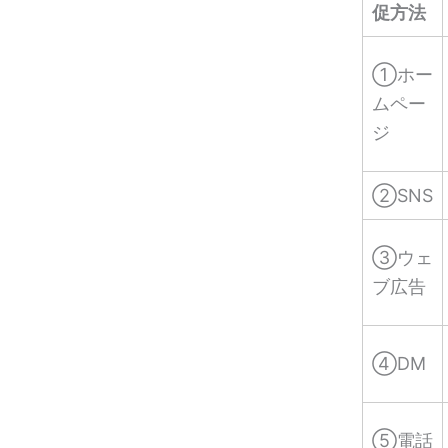
促方法
①ホー
ムペー
ジ
②SNS
③ウェ
ブ広告
④DM
⑤電話