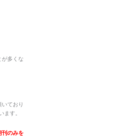
）
とが多くな
頂いており
います。
朝刊のみを