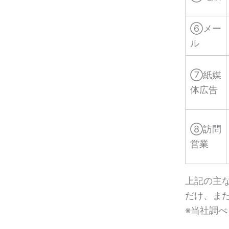
⑥メー
ル
⑦紙媒
体広告
⑧訪問
営業
上記の主
だけ、ま
※当社調