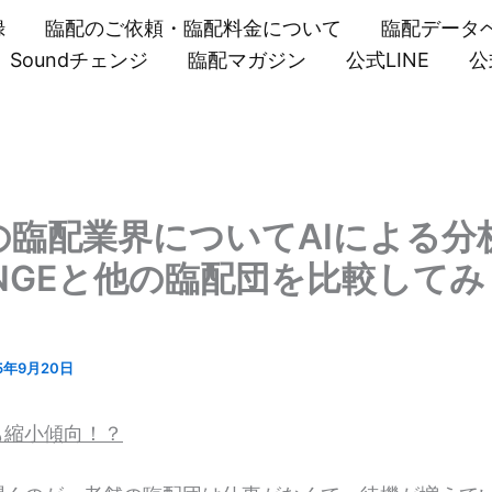
録
臨配のご依頼・臨配料金について
臨配データ
Soundチェンジ
臨配マガジン
公式LINE
公
の臨配業界についてAIによる分
ANGEと他の臨配団を比較して
！
5年9月20日
も縮小傾向！？