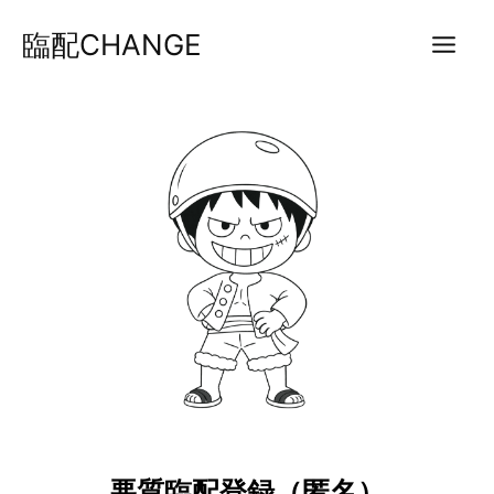
内
臨配CHANGE
容
を
ス
キ
ッ
プ
悪質臨配登録（匿名）