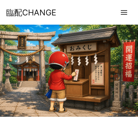
内
臨配CHANGE
容
を
ス
キ
ッ
プ