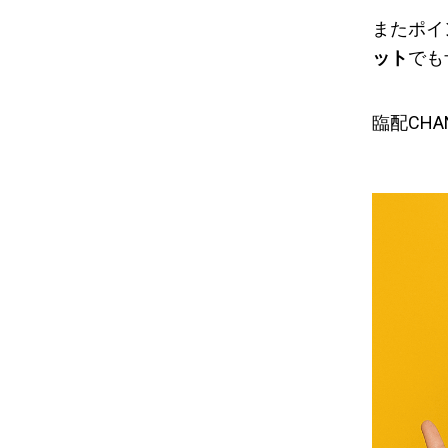
またポイ
ット
でも
臨配CH