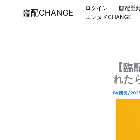
内
ログイン
臨配登
臨配CHANGE
容
エンタメCHANGE
を
ス
キ
ッ
プ
【臨
れたら
By
団長
/
202