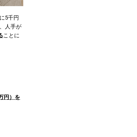
に5千円
、人手が
る
ことに
5万円）を