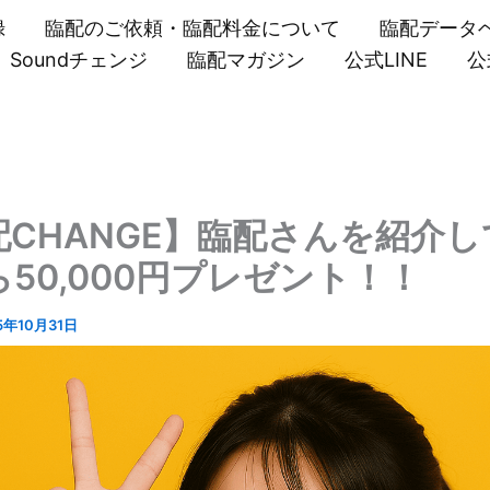
録
臨配のご依頼・臨配料金について
臨配データ
Soundチェンジ
臨配マガジン
公式LINE
公
配CHANGE】臨配さんを紹介し
50,000円プレゼント！！
5年10月31日