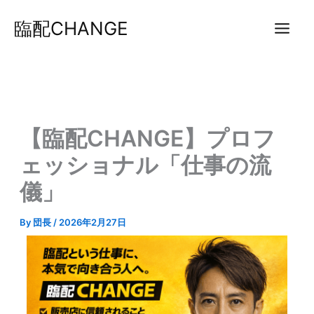
内
臨配CHANGE
容
を
ス
キ
ッ
プ
【臨配CHANGE】プロフ
ェッショナル「仕事の流
儀」
By
団長
/
2026年2月27日