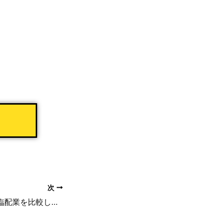
次
スキマバイト系と臨配業を比較してみた！？またメルカリハロが撤退した原因をタイミーとの違いで分析してみました。