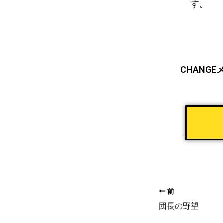
す。
CHANG
前
団長の野望