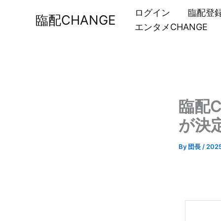
内
ログイン
臨配登
臨配CHANGE
容
エンタメCHANGE
を
ス
キ
ッ
プ
臨配
が決
By
団長
/
202