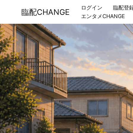
内
ログイン
臨配登
臨配CHANGE
容
エンタメCHANGE
を
ス
キ
ッ
プ