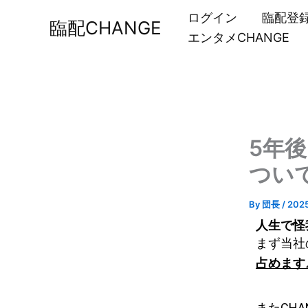
内
ログイン
臨配登
臨配CHANGE
容
エンタメCHANGE
を
ス
キ
ッ
プ
5年
つい
By
団長
/
202
人生で怪
まず当社
占めます
またCHA