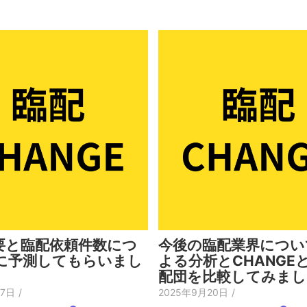
要と臨配依頼件数につ
今後の臨配業界につい
Iに予測してもらいまし
よる分析とCHANGE
配団を比較してみまし
月7日
/
2025年9月20日
/