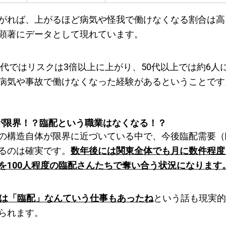
がれば、上がるほど病気や怪我で働けなくなる割合は高
顕著にデータとして現れています。
60代ではリスクは3倍以上に上がり、50代以上では約6人
病気や事故で働けなくなった経験があるということです
が限界！？臨配という職業はなくなる！？
の構造自体が限界に近づいている中で、今後臨配需要（
るのは確実です。
数年後には関東全体でも月に数件程度
を100人程度の臨配さんたちで奪い合う状況になります
には「臨配」なんていう仕事もあったね
という話も現実的
られます。