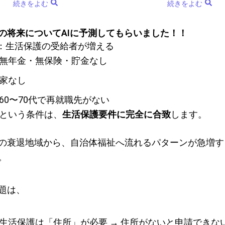
続きをよむ
続きをよむ
の将来についてAIに予測してもらいました！！
①：生活保護の受給者が増える
無年金・無保険・貯金なし
家なし
60〜70代で再就職先がない
という条件は、
生活保護要件に完全に合致
します。
の衰退地域から、自治体福祉へ流れるパターンが急増す
。
題は、
生活保護は「住所」が必要 → 住所がないと申請できな