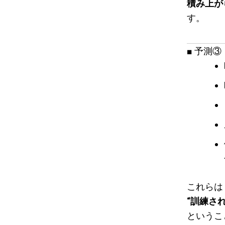
積み上が
す。
■ 予測
これらは
“訓練さ
というこ