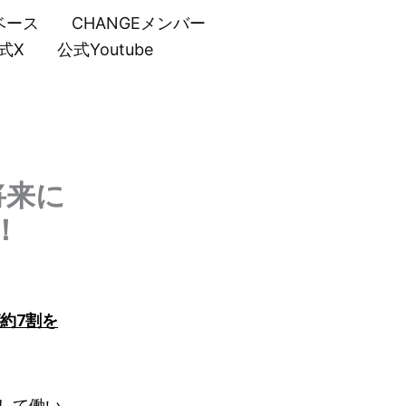
ベース
CHANGEメンバー
式X
公式Youtube
将来に
！
約7割を
して働い