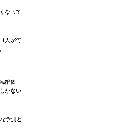
くなって
に1人が何
。
臨配依
しかない
。
な予測と