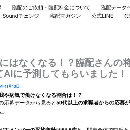
録
臨配のご依頼・臨配料金について
臨配データ
Soundチェンジ
臨配マガジン
公式LINE
公
後にはなくなる！？臨配さんの
てAIに予測してもらいました！
5年11月13日
我や病気で働けなくなる割合は！？
の応募データから見ると
50代以上の求職者からの応募が
。
NGE
メンバーの平均年齢は54.6歳
と、関東全体で臨配と